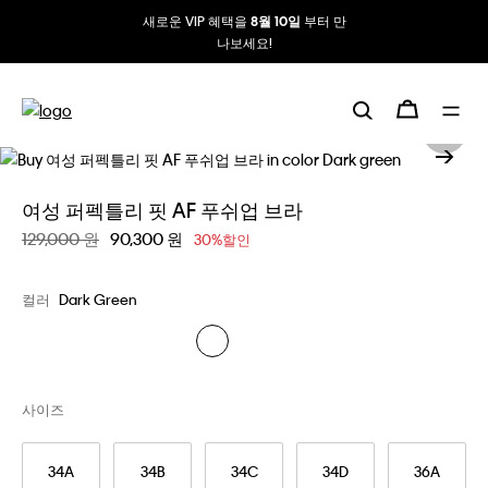
새로운 VIP 혜택을
부터 만
8월 10일
나보세요!
여성 퍼펙틀리 핏 AF 푸쉬업 브라
할인 전 가격
129,000 원
할인된 가격
90,300 원
30%할인
컬러
Dark Green
사이즈
34A
34B
34C
34D
36A