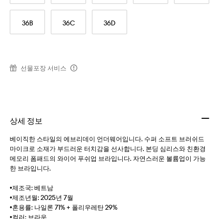
36B
36C
36D
선물포장 서비스
상세 정보
베이직한 스타일의 에브리데이 언더웨어입니다. 수퍼 소프트 브러쉬드
마이크로 소재가 부드러운 터치감을 선사합니다. 본딩 심리스와 친환경
메모리 폼패드의 와이어 푸쉬업 브라입니다. 자연스러운 볼륨업이 가능
한 브라입니다.
•제조국: 베트남
•제조년월: 2025년 7월
•혼용률: 나일론 71% + 폴리우레탄 29%
•컬러: 브라운