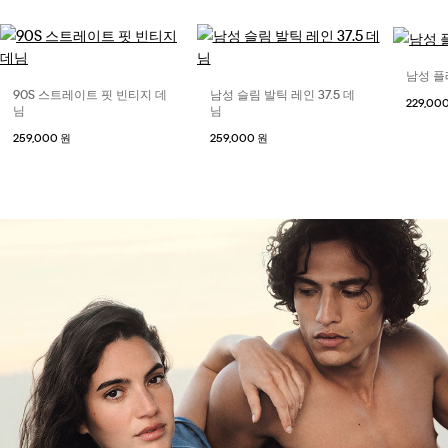
남성 플
90S 스트레이트 핏 빈티지 데
남성 슬림 발틱 레인 37.5 데
229,00
님
님
259,000 원
259,000 원