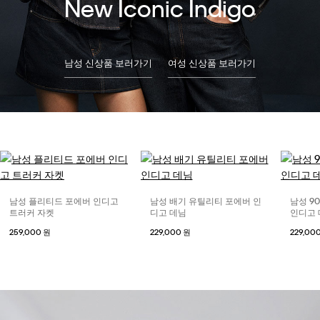
New Iconic Indigo
남성 신상품 보러가기
여성 신상품 보러가기
남성 플리티드 포에버 인디고
남성 배기 유틸리티 포에버 인
남성 9
트러커 자켓
디고 데님
인디고
259,000 원
229,000 원
229,00