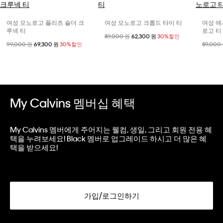
여성 모노로고 플리츠 숄더 크
여성 모노로고 크롭드 타이 티
여성 애
루넥 티
로고 티
할인 전 가격
89,000 원
할인된 가격
62,300 원
30%할인
할인 전 가격
99,000 원
할인된 가격
69,300 원
30%할인
할인 전
89,000
My Calvins 멤버십 혜택
My Calvins 멤버에게 주어지는 웰컴, 생일, 그리고 회원 전용 혜
택을 누려보세요! Black 멤버로 업그레이드 하시고 더 많은 혜
택을 받으세요!
가입/로그인하기