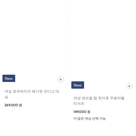
New
New
여성 로우라이즈 배기핏 인디고 데
님
여성 센슈얼 립 컷아웃 우븐라벨
티셔츠
269,000 원
149,000 원
더 많은 색상 선택 가능