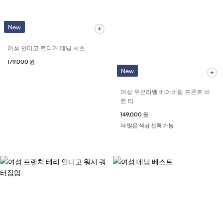
New
여성 인디고 트러커 데님 셔츠
179,000 원
New
여성 우븐라벨 베이비립 프론트 버
튼 티
149,000 원
더 많은 색상 선택 가능