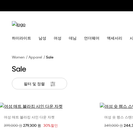
하이라이트
남성
여성
데님
언더웨어
액세서리
Women
Apparel
Sale
Sale
필터 및 정렬
여성 매트 블라킹 샤인 다운 자켓
여성 숏 렝스 스탠
사이즈 선택
할인 전 가격
399,000 원
할인된 가격
279,300 원
30%할인
할인 전 가격
349,000 원
할인된
244,
XXS
XS
S
M
XXS / KR 