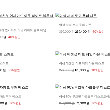
여성 셔닐 로고 푸퍼 다운
사이즈 선택
츠컷 인사이드 아웃 라이트 블루 데님
사이즈 선택
할인 전 가격
399,000 원
할인된 가격
239,400 원
40%할인
XXS / KR XS
XS / KR S
S 
 가격
400 원
40%할인
R
26R
27R
28R
M / KR L
 스커트
여성 에센셜 미드 웨잇 다운 베스트
사이즈 선택
사이즈 선택
 가격
00 원
30%할인
할인 전 가격
279,000 원
할인된 가격
195,300 원
30%할인
26
27
28
2XS
XS
S
자카드 푸퍼 베스트
여성 90's 루즈핏 다크블루 디스트로이
사이즈 선택
사이즈 선택
 가격
300 원
30%할인
할인 전 가격
249,000 원
할인된 가격
174,300 원
30%할인
2XS
XS
S
24
25
26