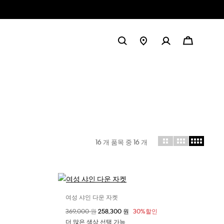
16 개 품목 중
16
개
여성 샤인 다운 자켓
사이즈 선택
할인 전 가격
369,000 원
할인된 가격
258,300 원
30%할인
XXS
XS
S
더 많은 색상 선택 가능