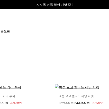
자사몰 번들 할인 진행 중 !
시즌오프
드 카라 푸퍼
여성 로고 퀼티드 패딩 자켓
사이즈 선택
사이즈 선택
 가격
300 원
30%할인
할인 전 가격
329,000 원
할인된 가격
230,300 원
30%할인
XS
XS / KR S
S / KR M
2XS
XS