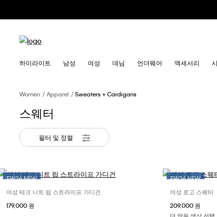
하이라이트
남성
여성
데님
언더웨어
액세서리
Women
Apparel
Sweaters + Cardigans
스웨터
필터 및 정렬
FW26 NEW
FW26 NEW
New
여성 테크 니트 립 스트라이프 가디건
여성 로고 스웨터
사이즈 선택
179,000 원
209,000 원
XXS
XS
S
더 많은 색상 선택