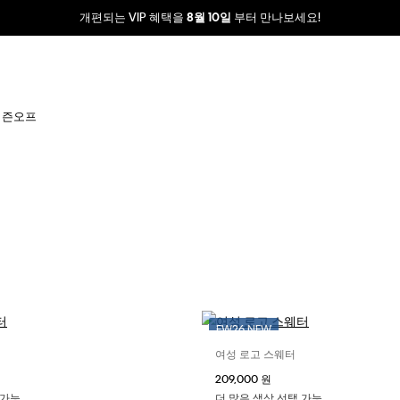
개편되는 VIP 혜택을
부터 만나보세요!
8월 10일
시즌오프
FW26 NEW
여성 로고 스웨터
사이즈 선택
사이즈 선택
209,000 원
XXS
XS
S
XXS
XS
 가능
더 많은 색상 선택 가능