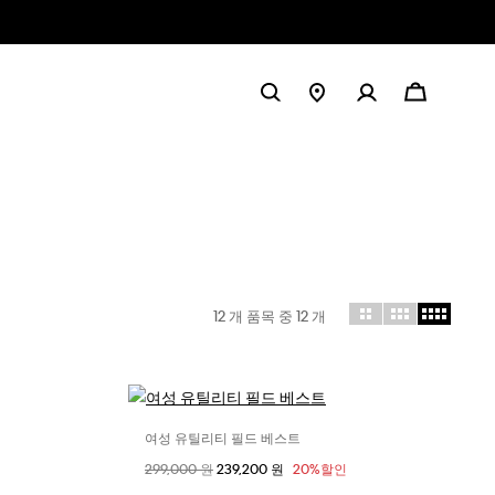
12 개 품목 중
12
개
여성 유틸리티 필드 베스트
사이즈 선택
할인 전 가격
299,000 원
할인된 가격
239,200 원
20%할인
S
XXS
XS
S