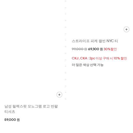
스트라이프 피케 캘빈 NYC 티
할인 전 가격
99,000 원
할인된 가격
69,300 원
30%할인
CKJ , CKA : 2pc 이상 구매 시 10% 할인
더 많은 색상 선택 가능
남성 릴렉스핏 모노그램 로고 반팔
티셔츠
59,000 원