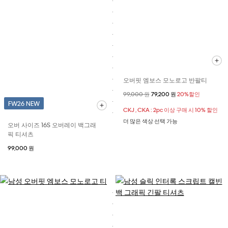
오버핏 엠보스 모노로고 반팔티
할인 전 가격
99,000 원
할인된 가격
79,200 원
20%할인
FW26 NEW
CKJ , CKA : 2pc 이상 구매 시 10% 할인
더 많은 색상 선택 가능
오버 사이즈 16S 오버레이 백그래
픽 티셔츠
99,000 원