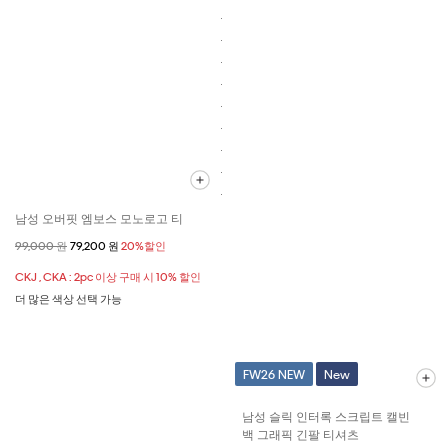
남성 오버핏 엠보스 모노로고 티
할인 전 가격
99,000 원
할인된 가격
79,200 원
20%할인
CKJ , CKA : 2pc 이상 구매 시 10% 할인
더 많은 색상 선택 가능
FW26 NEW
New
남성 슬릭 인터록 스크립트 캘빈
백 그래픽 긴팔 티셔츠