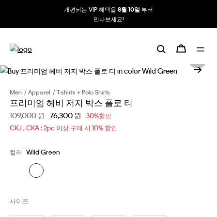
개편되는 VIP 혜택을
부터
8월 10일
만나보세요!
Men
Apparel
T-shirts + Polo Shirts
프리미엄 헤비 저지 박스 폴로 티
할인 전 가격
109,000 원
할인된 가격
76,300 원
30%할인
CKJ , CKA : 2pc 이상 구매 시 10% 할인
컬러
Wild Green
사이즈