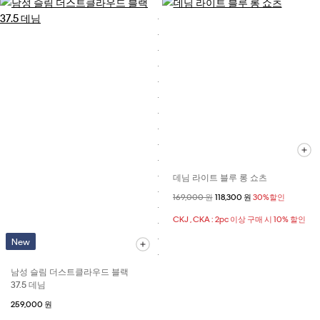
데님 라이트 블루 롱 쇼츠
할인 전 가격
169,000 원
할인된 가격
118,300 원
30%할인
CKJ , CKA : 2pc 이상 구매 시 10% 할인
New
남성 슬림 더스트클라우드 블랙
37.5 데님
259,000 원