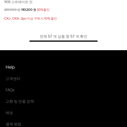
90S 스트레이트 진
할인 전 가격
229,000 원
할인된 가격
183,200 원
20%할인
CKJ , CKA : 2pc 이상 구매 시 10% 할인
전체 57 개 상품 중 57 개 확인
Help
고객센터
FAQs
교환 및 반품 정책
배송
결제 방법