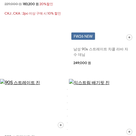
할인 전 가격
229,000 원
할인된 가격
183,200 원
20%할인
CKJ , CKA : 2pc 이상 구매 시 10% 할인
FW26 NEW
남성 90s 스트레이트 차콜 라바 자
수 데님
249,000 원