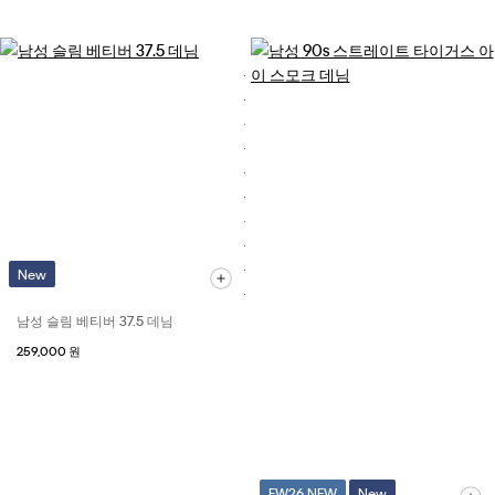
New
남성 슬림 베티버 37.5 데님
259,000 원
FW26 NEW
New