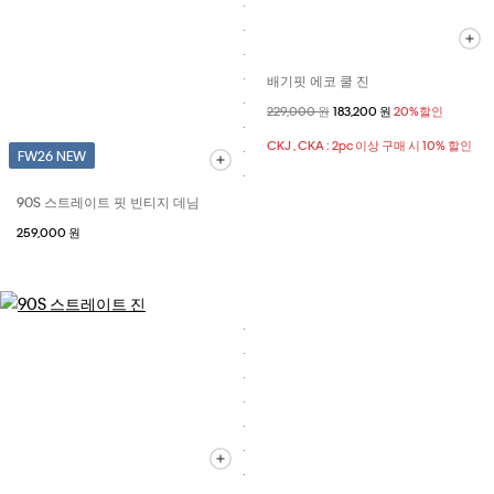
배기핏 에코 쿨 진
할인 전 가격
229,000 원
할인된 가격
183,200 원
20%할인
CKJ , CKA : 2pc 이상 구매 시 10% 할인
FW26 NEW
90S 스트레이트 핏 빈티지 데님
259,000 원