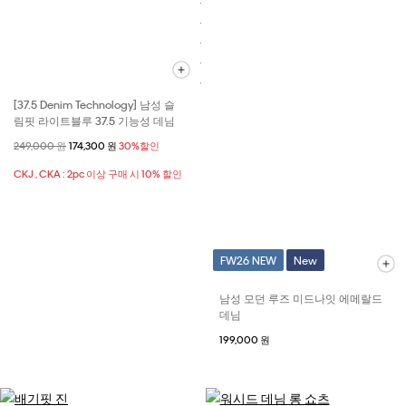
[37.5 Denim Technology] 남성 슬
림핏 라이트블루 37.5 기능성 데님
할인 전 가격
249,000 원
할인된 가격
174,300 원
30%할인
CKJ , CKA : 2pc 이상 구매 시 10% 할인
FW26 NEW
New
남성 모던 루즈 미드나잇 에메랄드
데님
199,000 원