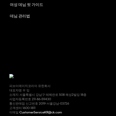
여성 데님 핏 가이드
데님 관리법
피브이에이치코리아 유한회사
대표자명 우 잉
소재지 서울특별시 강남구 테헤란로 508 해성2빌딩 18층
사업자등록번호 211-86-59430
통신판매업 신고번호 2019-서울강남-03726
고객센터 1600-1811
이메일
CustomerServiceKR@ck.com