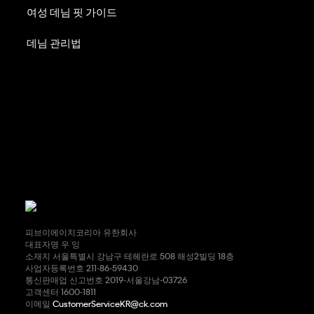
여성 데님 핏 가이드
데님 관리법
피브이에이치코리아 유한회사
대표자명 우 잉
소재지 서울특별시 강남구 테헤란로 508 해성2빌딩 18층
사업자등록번호 211-86-59430
통신판매업 신고번호 2019-서울강남-03726
고객센터 1600-1811
이메일
CustomerServiceKR@ck.com