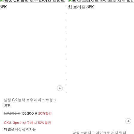
남성 CK 블랙 로우 라이즈 트렁크
3PK
할인 전 가격
169,000 원
할인된 가격
135,200 원
20%할인
CKU : 3pc 이상 구매 시 10% 할인
더 많은 색상 선택 가능
남성 브러시드 마이크로 져지 멀티