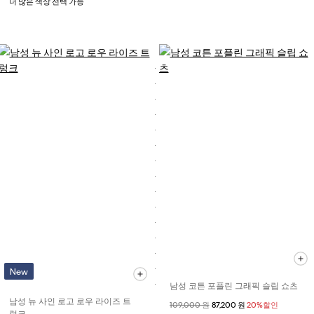
더 많은 색상 선택 가능
New
남성 코튼 포플린 그래픽 슬립 쇼츠
남성 뉴 사인 로고 로우 라이즈 트
할인 전 가격
109,000 원
할인된 가격
87,200 원
20%할인
렁크