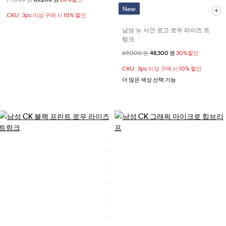
New
CKU : 3pc 이상 구매 시 10% 할인
남성 뉴 사인 로고 로우 라이즈 트
렁크
할인 전 가격
69,000 원
할인된 가격
48,300 원
30%할인
CKU : 3pc 이상 구매 시 10% 할인
더 많은 색상 선택 가능