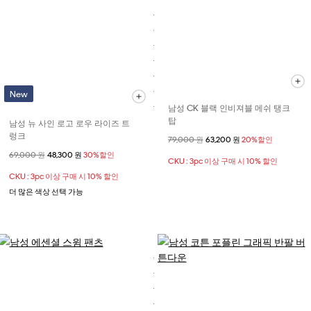
New
남성 CK 블랙 인비져블 메쉬 탱크
탑
남성 뉴 사인 로고 로우 라이즈 트
렁크
할인 전 가격
79,000 원
할인된 가격
63,200 원
20%할인
할인 전 가격
69,000 원
할인된 가격
48,300 원
30%할인
CKU : 3pc 이상 구매 시 10% 할인
CKU : 3pc 이상 구매 시 10% 할인
더 많은 색상 선택 가능