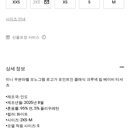
XXS
2XS
XS
S
M
사이즈 안내
선물포장 서비스
상세 정보
미니 우븐라벨 모노그램 로고가 포인트인 클래식 크루넥 립 베이비 티셔
츠
•제조국: 인도
•제조년월: 2025년 8월
•혼용률: 95% 면, 5% 폴리우레탄
•컬러: 화이트
•사이즈: 2XS-M
•모델 착용 사이즈: S