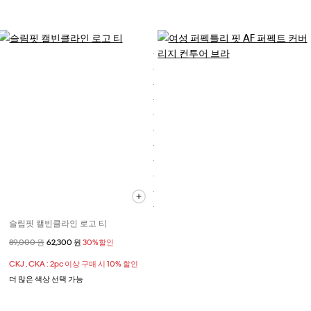
슬림핏 캘빈클라인 로고 티
할인 전 가격
89,000 원
할인된 가격
62,300 원
30%할인
CKJ , CKA : 2pc 이상 구매 시 10% 할인
더 많은 색상 선택 가능