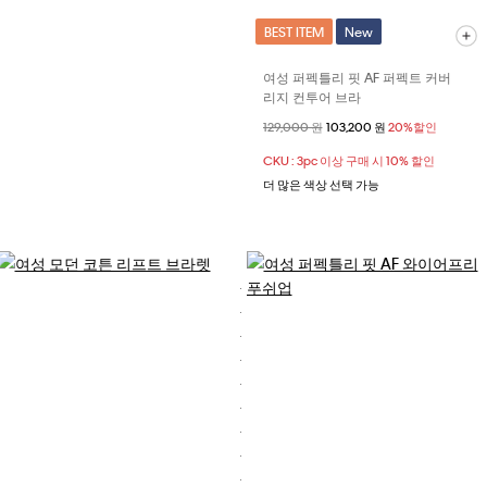
BEST ITEM
New
여성 퍼펙틀리 핏 AF 퍼펙트 커버
리지 컨투어 브라
할인 전 가격
129,000 원
할인된 가격
103,200 원
20%할인
CKU : 3pc 이상 구매 시 10% 할인
더 많은 색상 선택 가능