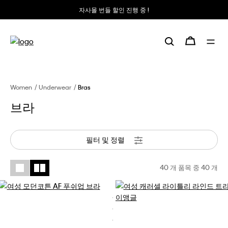
자사몰 번들 할인 진행 중 !
Women
Underwear
Bras
브라
필터 및 정렬
40 개 품목 중
40
개