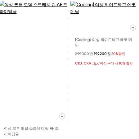
[Cooling] 여성 와이드레그 에코 데
님
할인 전 가격
249,000 원
할인된 가격
199,200 원
20%할인
CKJ , CKA : 2pc 이상 구매 시 10% 할인
여성 코튼 모달 스트레치 립 AF 트
라이앵글