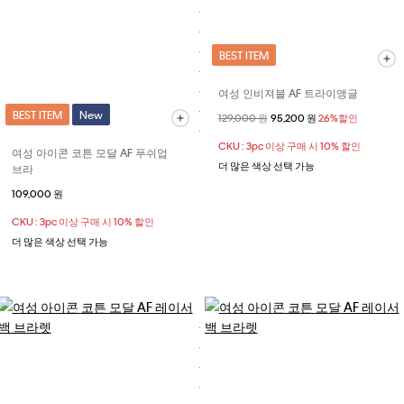
BEST ITEM
여성 인비져블 AF 트라이앵글
BEST ITEM
New
할인 전 가격
129,000 원
할인된 가격
95,200 원
26%할인
CKU : 3pc 이상 구매 시 10% 할인
여성 아이콘 코튼 모달 AF 푸쉬업
더 많은 색상 선택 가능
브라
109,000 원
CKU : 3pc 이상 구매 시 10% 할인
더 많은 색상 선택 가능