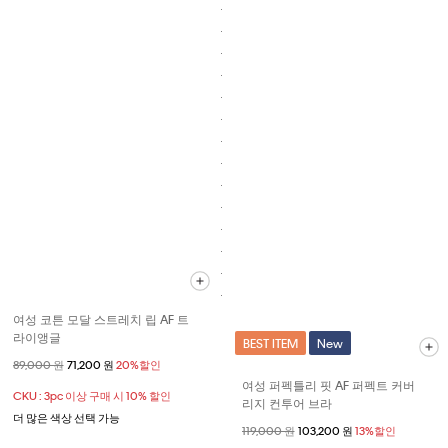
여성 코튼 모달 스트레치 립 AF 트
라이앵글
BEST ITEM
New
할인 전 가격
89,000 원
할인된 가격
71,200 원
20%할인
여성 퍼펙틀리 핏 AF 퍼펙트 커버
CKU : 3pc 이상 구매 시 10% 할인
리지 컨투어 브라
더 많은 색상 선택 가능
할인 전 가격
119,000 원
할인된 가격
103,200 원
13%할인