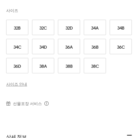
사이즈
32B
32C
32D
34A
34B
34C
34D
36A
36B
36C
36D
38A
38B
38C
사이즈 안내
선물포장 서비스
상세 정보