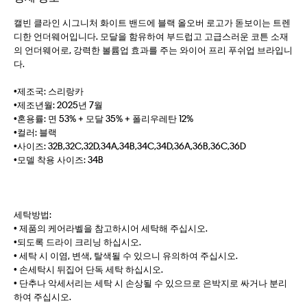
캘빈 클라인 시그니처 화이트 밴드에 블랙 올오버 로고가 돋보이는 트렌
디한 언더웨어입니다. 모달을 함유하여 부드럽고 고급스러운 코튼 소재
의 언더웨어로, 강력한 볼륨업 효과를 주는 와이어 프리 푸쉬업 브라입니
다.
•제조국: 스리랑카
•제조년월: 2025년 7월
•혼용률: 면 53% + 모달 35% + 폴리우레탄 12%
•컬러: 블랙
•사이즈: 32B,32C,32D,34A,34B,34C,34D,36A,36B,36C,36D
•모델 착용 사이즈: 34B
세탁방법:
• 제품의 케어라벨을 참고하시어 세탁해 주십시오.
•되도록 드라이 크리닝 하십시오.
• 세탁 시 이염, 변색, 탈색될 수 있으니 유의하여 주십시오.
• 손세탁시 뒤집어 단독 세탁 하십시오.
• 단추나 악세서리는 세탁 시 손상될 수 있으므로 은박지로 싸거나 분리
하여 주십시오.