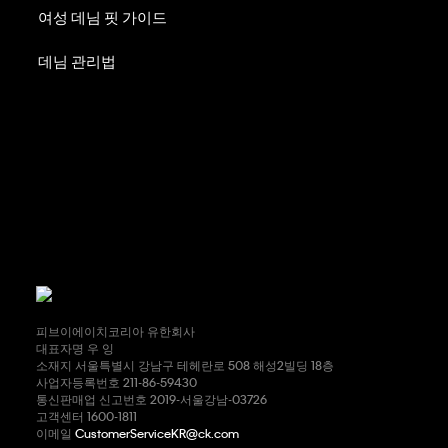
여성 데님 핏 가이드
데님 관리법
피브이에이치코리아 유한회사
대표자명 우 잉
소재지 서울특별시 강남구 테헤란로 508 해성2빌딩 18층
사업자등록번호 211-86-59430
통신판매업 신고번호 2019-서울강남-03726
고객센터 1600-1811
이메일
CustomerServiceKR@ck.com