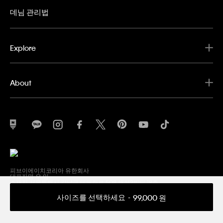
데님 관리법
Explore
About
피브이에이치코리아 유한회사
대표자명 우 잉
소재지 서울특별시 강남구 테헤란로 508 해성2빌딩 18층
사업자등록번호 211-86-59430
통신판매업 신고번호 2019-서울강남-03726
사이즈를 선택하세요
99,000 원
고객센터 1600-1811
이메일
CustomerServiceKR@ck.com