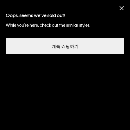
자사몰 번들 할인 진행 중 !
Oops, seems we’ve sold out!
While you're here, check out the similar styles.
모든 상품
계속 쇼핑하기
All Products
필터 및 정렬
1452 개 품목 중
72
개