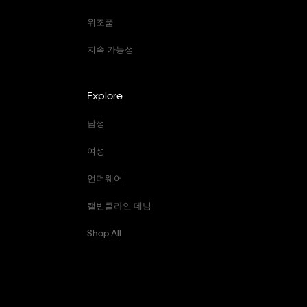
위조품
지속 가능성
Explore
남성
여성
언더웨어
캘빈클라인 데님
Shop All