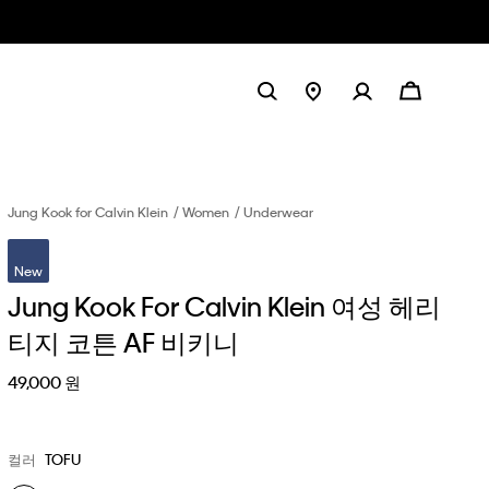
Jung Kook for Calvin Klein
Women
Underwear
New
Jung Kook For Calvin Klein 여성 헤리
티지 코튼 AF 비키니
49,000 원
컬러
TOFU