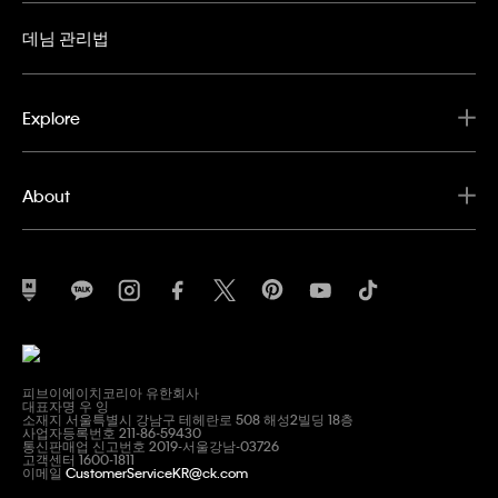
데님 관리법
Explore
About
피브이에이치코리아 유한회사
대표자명 우 잉
소재지 서울특별시 강남구 테헤란로 508 해성2빌딩 18층
사업자등록번호 211-86-59430
통신판매업 신고번호 2019-서울강남-03726
고객센터 1600-1811
이메일
CustomerServiceKR@ck.com