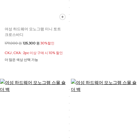
여성 하드웨어 모노그램 미니 토트
크로스바디
할인 전 가격
179,000 원
할인된 가격
125,300 원
30%할인
CKJ , CKA : 2pc 이상 구매 시 10% 할인
더 많은 색상 선택 가능