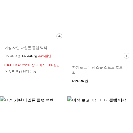
여성 사틴 나일론 플랩 백팩
할인 전 가격
189,000 원
할인된 가격
132,300 원
30%할인
CKJ , CKA : 2pc 이상 구매 시 10% 할인
여성 로고 데님 스몰 소프트 호보
더 많은 색상 선택 가능
백
179,000 원