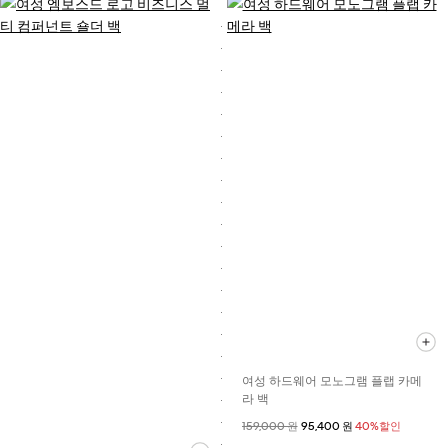
여성 하드웨어 모노그램 플랩 카메
라 백
할인 전 가격
159,000 원
할인된 가격
95,400 원
40%할인