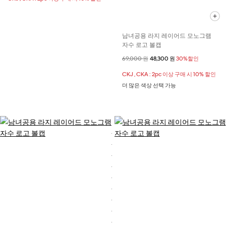
남녀공용 라지 레이어드 모노그램
자수 로고 볼캡
할인 전 가격
69,000 원
할인된 가격
48,300 원
30%할인
CKJ , CKA : 2pc 이상 구매 시 10% 할인
더 많은 색상 선택 가능