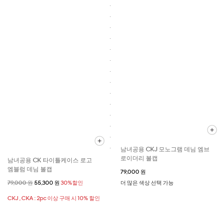
남녀공용 CKJ 모노그램 데님 엠브
로이더리 볼캡
남녀공용 CK 타이틀케이스 로고
엠블럼 데님 볼캡
79,000 원
할인 전 가격
79,000 원
할인된 가격
55,300 원
30%할인
더 많은 색상 선택 가능
CKJ , CKA : 2pc 이상 구매 시 10% 할인