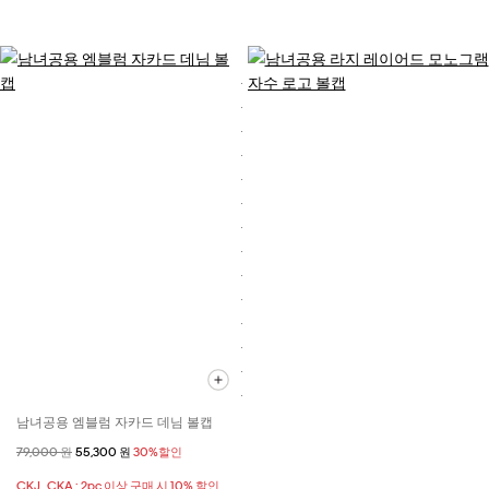
남녀공용 엠블럼 자카드 데님 볼캡
할인 전 가격
79,000 원
할인된 가격
55,300 원
30%할인
CKJ , CKA : 2pc 이상 구매 시 10% 할인