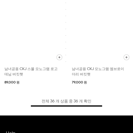
남녀공용 CKJ 스몰 모노그램 로고
남녀공용 CKJ 모노그램 엠브로이
데님 버킷햇
더리 버킷햇
89,000 원
79,000 원
전체 36 개 상품 중 36 개 확인