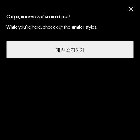
개편되는 VIP 혜택을
부터
8월 10일
만나보세요!
Oops, seems we’ve sold out!
While you're here, check out the similar styles.
계속 쇼핑하기
Women
Apparel
Jackets
아우터
필터 및 정렬
11 개 품목 중
11
개