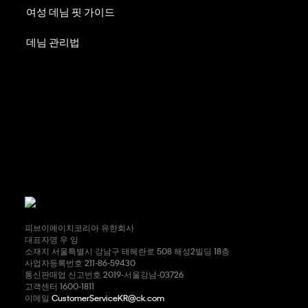
여성 데님 핏 가이드
데님 관리법
피브이에이치코리아 유한회사
대표자명 우 잉
소재지 서울특별시 강남구 테헤란로 508 해성2빌딩 18층
사업자등록번호 211-86-59430
통신판매업 신고번호 2019-서울강남-03726
고객센터 1600-1811
이메일
CustomerServiceKR@ck.com