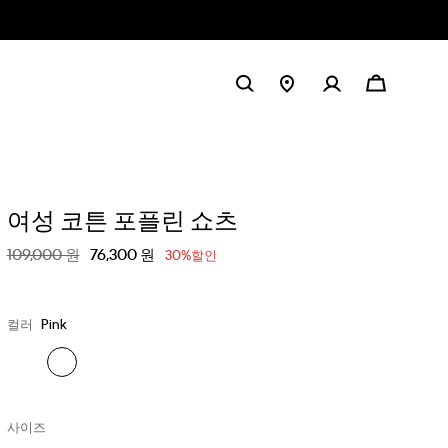
여성 코튼 포플린 쇼츠
할인 전 가격
109,000 원
할인된 가격
76,300 원
30%할인
컬러
Pink
사이즈