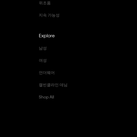
위조품
지속 가능성
Explore
남성
여성
언더웨어
캘빈클라인 데님
Shop All