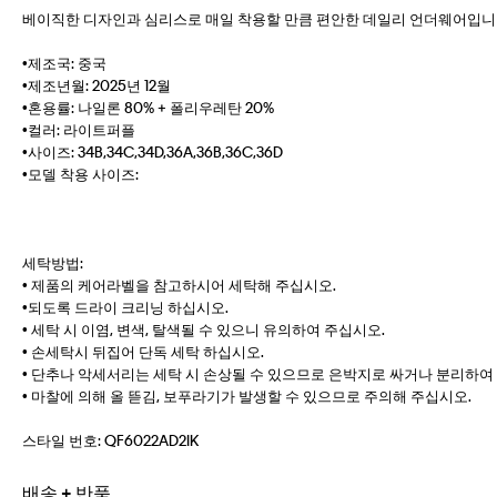
베이직한 디자인과 심리스로 매일 착용할 만큼 편안한 데일리 언더웨어입니다
•제조국: 중국
•제조년월: 2025년 12월
•혼용률: 나일론 80% + 폴리우레탄 20%
•컬러: 라이트퍼플
•사이즈: 34B,34C,34D,36A,36B,36C,36D
•모델 착용 사이즈:
세탁방법:
• 제품의 케어라벨을 참고하시어 세탁해 주십시오.
•되도록 드라이 크리닝 하십시오.
• 세탁 시 이염, 변색, 탈색될 수 있으니 유의하여 주십시오.
• 손세탁시 뒤집어 단독 세탁 하십시오.
• 단추나 악세서리는 세탁 시 손상될 수 있으므로 은박지로 싸거나 분리하여
• 마찰에 의해 올 뜯김, 보푸라기가 발생할 수 있으므로 주의해 주십시오.
스타일 번호:
QF6022AD2IK
배송 + 반품