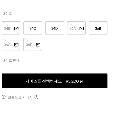
사이즈
34B
34C
34D
36A
36B
36C
36D
사이즈 안내
사이즈를 선택하세요
95,200 원
선물포장 서비스