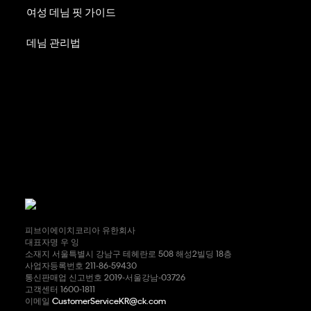
여성 데님 핏 가이드
데님 관리법
피브이에이치코리아 유한회사
대표자명 우 잉
소재지 서울특별시 강남구 테헤란로 508 해성2빌딩 18층
사업자등록번호 211-86-59430
통신판매업 신고번호 2019-서울강남-03726
고객센터 1600-1811
이메일
CustomerServiceKR@ck.com