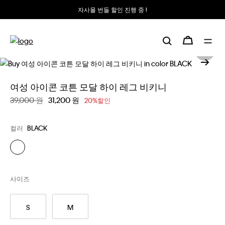
자사몰 번들 할인 진행 중 !
여성 아이콘 코튼 모달 하이 레그 비키니
할인 전 가격
39,000 원
할인된 가격
31,200 원
20%할인
컬러
BLACK
사이즈
S
M