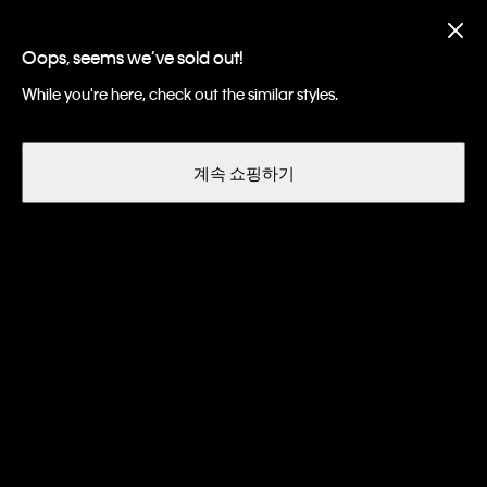
자사몰 번들 할인 진행 중 !
Oops, seems we’ve sold out!
While you're here, check out the similar styles.
Underwear
Women
Panties
계속 쇼핑하기
팬티
필터 및 정렬
110 개 품목 중
72
개