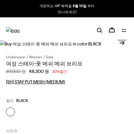
개편되는 VIP 혜택을
부터
8월 10일
만나보세요!
Underwear
Women
Sale
여성 스테이-풋 메쉬 메쉬 브리프
할인 전 가격
69,000 원
할인된 가격
48,300 원
30%할인
[SH] STAY PUT MESH (MEDIUM)
컬러
BLACK
사이즈