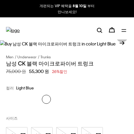
개편되는 VIP 혜택을
부터
8월 10일
만나보세요!
Men
Underwear
Trunks
남성 CK 블랙 마이크로파이버 트렁크
할인 전 가격
75,000 원
할인된 가격
55,300 원
26%할인
컬러
Light Blue
사이즈