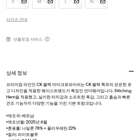
S
M
L
XL
사이즈 안내
선물포장 서비스
상세 정보
프리미엄 라인인 CK 블랙 마이크로파이버는 CK 블랙 특유의 은은한 로
고 디자인을 적용한 웨이스트밴드가 특징인 언더웨어입니다. Stitching
Hem을 적용했고, 실키한 터치감과 소프트한 촉감, 그리고 흡습과 빠른
건조 기능까지 다양한 기능을 가진 기본 트렁크입니다.
•제조국: 베트남
•제조년월: 2025년 6월
•혼용률: 나일론 78% + 폴리우레탄 22%
•컬러: 라이트블루