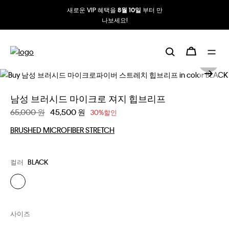
새로운 VIP 혜택을
부터 만
8월 10일
나보세요!
남성 브러시드 마이크로 져지 힙브리프
할인 전 가격
65,000 원
할인된 가격
45,500 원
30%할인
BRUSHED MICROFIBER STRETCH
컬러
BLACK
사이즈