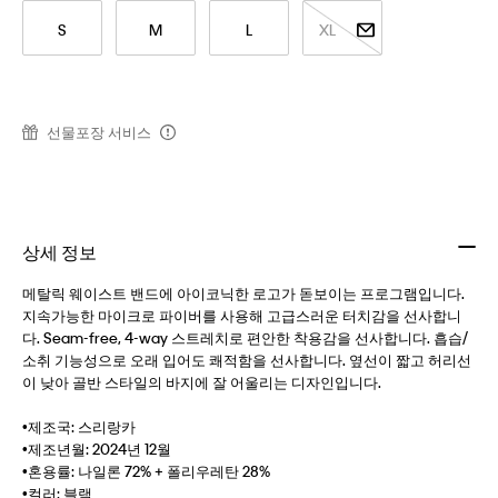
S
M
L
XL
선물포장 서비스
상세 정보
메탈릭 웨이스트 밴드에 아이코닉한 로고가 돋보이는 프로그램입니다.
지속가능한 마이크로 파이버를 사용해 고급스러운 터치감을 선사합니
다. Seam-free, 4-way 스트레치로 편안한 착용감을 선사합니다. 흡습/
소취 기능성으로 오래 입어도 쾌적함을 선사합니다. 옆선이 짧고 허리선
이 낮아 골반 스타일의 바지에 잘 어울리는 디자인입니다.
•제조국: 스리랑카
•제조년월: 2024년 12월
•혼용률: 나일론 72% + 폴리우레탄 28%
•컬러: 블랙