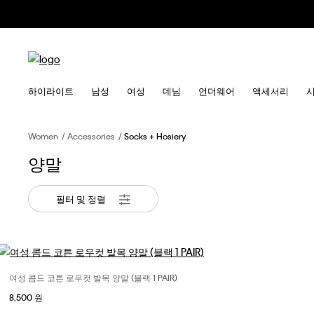
하이라이트
남성
여성
데님
언더웨어
액세서리
Women
Accessories
Socks + Hosiery
양말
필터 및 정렬
여성 콤드 코튼 로우컷 발목 양말 (블랙 1 PAIR)
사이즈 선택
8,500 원
One Size