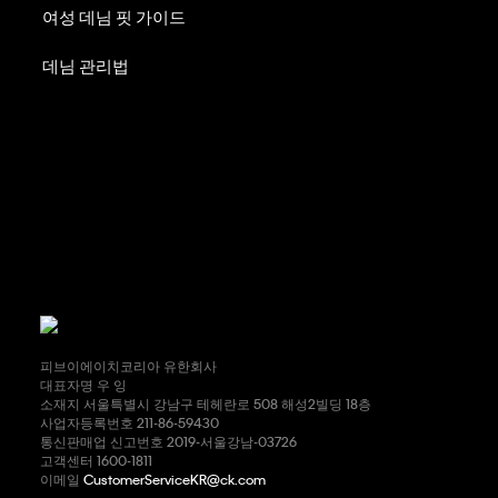
여성 데님 핏 가이드
데님 관리법
피브이에이치코리아 유한회사
대표자명 우 잉
소재지 서울특별시 강남구 테헤란로 508 해성2빌딩 18층
사업자등록번호 211-86-59430
통신판매업 신고번호 2019-서울강남-03726
고객센터 1600-1811
이메일
CustomerServiceKR@ck.com