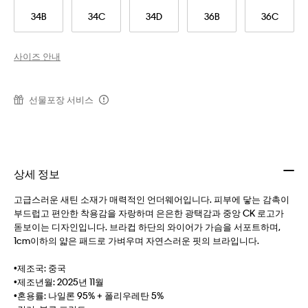
34B
34C
34D
36B
36C
사이즈 안내
선물포장 서비스
상세 정보
고급스러운 새틴 소재가 매력적인 언더웨어입니다. 피부에 닿는 감촉이
부드럽고 편안한 착용감을 자랑하며 은은한 광택감과 중앙 CK 로고가
돋보이는 디자인입니다. 브라컵 하단의 와이어가 가슴을 서포트하며,
1cm이하의 얇은 패드로 가벼우며 자연스러운 핏의 브라입니다.
•제조국: 중국
•제조년월: 2025년 11월
•혼용률: 나일론 95% + 폴리우레탄 5%