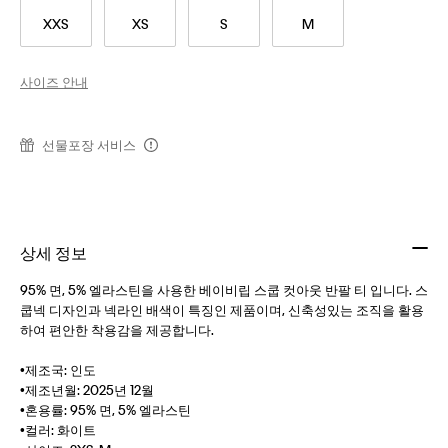
XXS
XS
S
M
사이즈 안내
선물포장 서비스
상세 정보
95% 면, 5% 엘라스틴을 사용한 베이비립 스쿱 컷아웃 반팔 티 입니다. 스
쿱넥 디자인과 넥라인 배색이 특징인 제품이며, 신축성있는 조직을 활용
하여 편안한 착용감을 제공합니다.
•제조국: 인도
•제조년월: 2025년 12월
•혼용률: 95% 면, 5% 엘라스틴
•컬러: 화이트