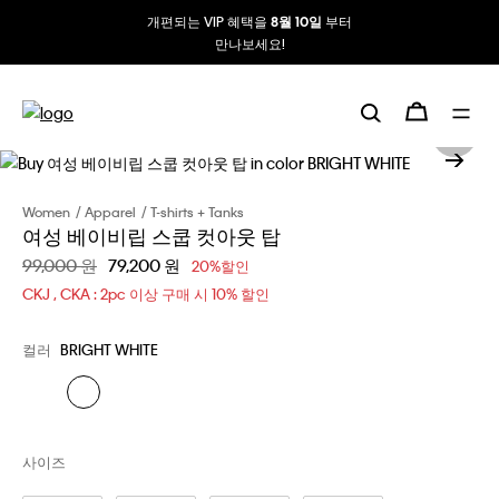
개편되는 VIP 혜택을
부터
8월 10일
만나보세요!
Women
Apparel
T-shirts + Tanks
여성 베이비립 스쿱 컷아웃 탑
할인 전 가격
99,000 원
할인된 가격
79,200 원
20%할인
CKJ , CKA : 2pc 이상 구매 시 10% 할인
컬러
BRIGHT WHITE
사이즈