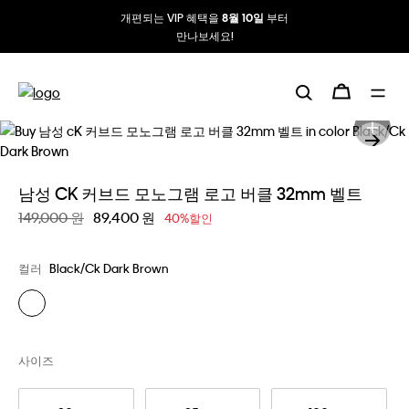
개편되는 VIP 혜택을
부터
8월 10일
만나보세요!
남성 CK 커브드 모노그램 로고 버클 32mm 벨트
할인 전 가격
149,000 원
할인된 가격
89,400 원
40%할인
컬러
Black/Ck Dark Brown
사이즈