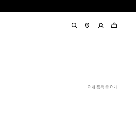
0 개 품목 중
0
개