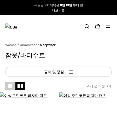
새로운 VIP 혜택을
부터 만
8월 10일
나보세요!
Women
Underwear
Sleepwear
잠옷/바디수트
필터 및 정렬
3 개 품목 중
3
개