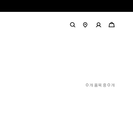
0 개 품목 중
0
개