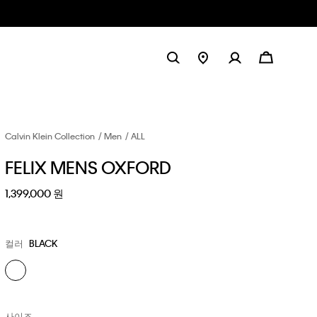
Calvin Klein Collection
Men
ALL
FELIX MENS OXFORD
1,399,000 원
컬러
BLACK
사이즈