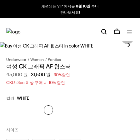
개편되는 VIP 혜택을
부터
8월 10일
만나보세요!
Underwear
Women
Panties
여성 CK 그래픽 AF 힙스터
할인 전 가격
45,000 원
할인된 가격
31,500 원
30%할인
CKU : 3pc 이상 구매 시 10% 할인
컬러
WHITE
사이즈