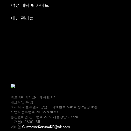
여성 데님 핏 가이드
데님 관리법
피브이에이치코리아 유한회사
대표자명 우 잉
소재지 서울특별시 강남구 테헤란로 508 해성2빌딩 18층
사업자등록번호 211-86-59430
통신판매업 신고번호 2019-서울강남-03726
고객센터 1600-1811
이메일
CustomerServiceKR@ck.com