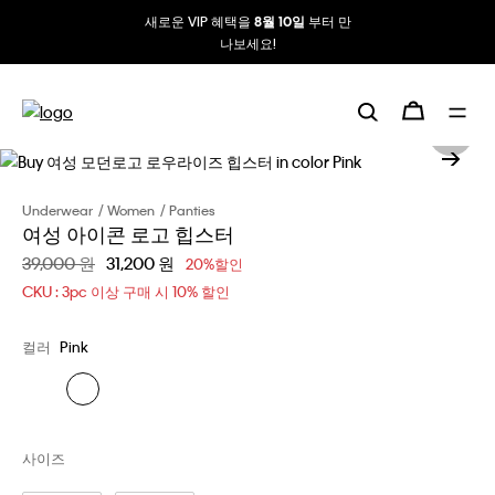
새로운 VIP 혜택을
부터 만
8월 10일
나보세요!
Underwear
Women
Panties
여성 아이콘 로고 힙스터
할인 전 가격
39,000 원
할인된 가격
31,200 원
20%할인
CKU : 3pc 이상 구매 시 10% 할인
컬러
Pink
사이즈