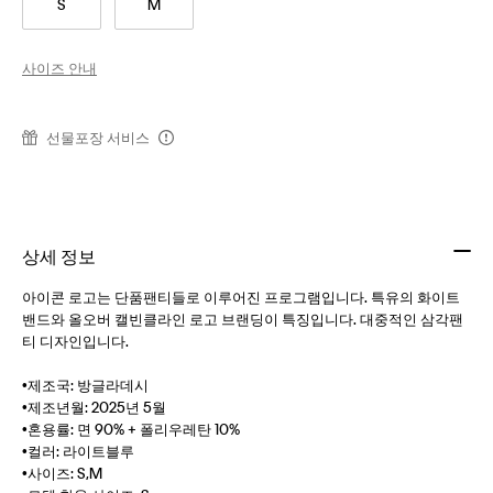
S
M
사이즈 안내
선물포장 서비스
상세 정보
아이콘 로고는 단품팬티들로 이루어진 프로그램입니다. 특유의 화이트
밴드와 올오버 캘빈클라인 로고 브랜딩이 특징입니다. 대중적인 삼각팬
티 디자인입니다.
•제조국: 방글라데시
•제조년월: 2025년 5월
•혼용률: 면 90% + 폴리우레탄 10%
•컬러: 라이트블루
•사이즈: S,M