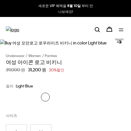
새로운 VIP 혜택을
부터 만
8월 10일
나보세요!
Underwear
Women
Panties
여성 아이콘 로고 비키니
할인 전 가격
39,000 원
할인된 가격
31,200 원
20%할인
컬러
Light Blue
사이즈