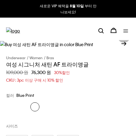
새로운 VIP 혜택을
부터 만
8월 10일
나보세요!
Underwear
Women
Bras
여성 시그니처 새틴 AF 트라이앵글
할인 전 가격
109,000 원
할인된 가격
76,300 원
30%할인
CKU : 3pc 이상 구매 시 10% 할인
컬러
Blue Print
사이즈