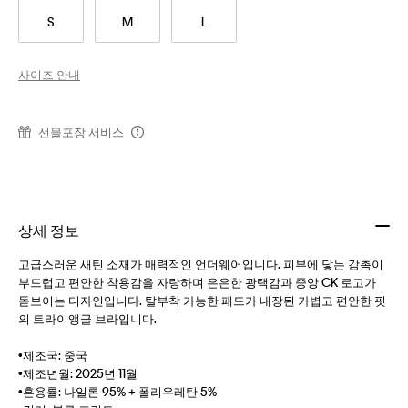
S
M
L
사이즈 안내
선물포장 서비스
상세 정보
고급스러운 새틴 소재가 매력적인 언더웨어입니다. 피부에 닿는 감촉이
부드럽고 편안한 착용감을 자랑하며 은은한 광택감과 중앙 CK 로고가
돋보이는 디자인입니다. 탈부착 가능한 패드가 내장된 가볍고 편안한 핏
의 트라이앵글 브라입니다.
•제조국: 중국
•제조년월: 2025년 11월
•혼용률: 나일론 95% + 폴리우레탄 5%