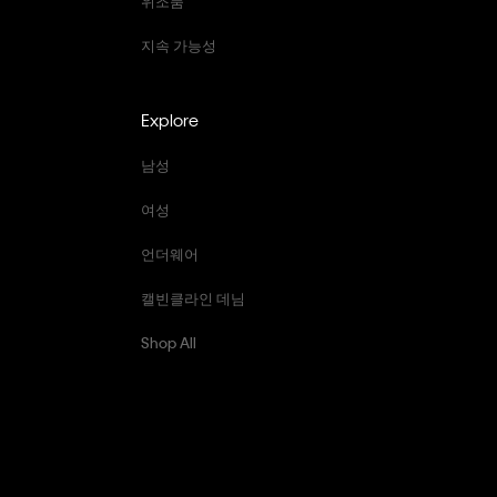
위조품
지속 가능성
Explore
남성
여성
언더웨어
캘빈클라인 데님
Shop All