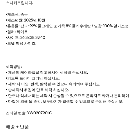
스니커즈입니다.
•제조국: 중국
•제조년월: 2025년 10월
•혼용률: 갑피: 92% 풀그레인 소가죽 8% 폴리우레탄 / 밑창: 100% 열가소성 
•컬러: 화이트
•사이즈: 36,37,38,39,40
•모델 착용 사이즈:
세탁방법:
• 제품의 케어라벨을 참고하시어 세탁해 주십시오.
•되도록 드라이 크리닝 하십시오.
• 세탁 시 이염, 변색, 탈색될 수 있으니 유의하여 주십시오.
• 손세탁시 뒤집어 단독 세탁 하십시오.
• 단추나 악세서리는 세탁 시 손상될 수 있으므로 은박지로 싸거나 분리하여
• 마찰에 의해 올 뜯김, 보푸라기가 발생할 수 있으므로 주의해 주십시오.
스타일 번호:
YW020790LC
배송 + 반품