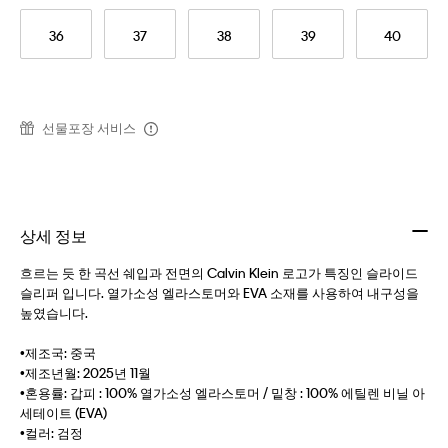
36
37
38
39
40
선물포장 서비스
상세 정보
흐르는 듯 한 곡선 쉐입과 전면의 Calvin Klein 로고가 특징인 슬라이드
슬리퍼 입니다. 열가소성 엘라스토머와 EVA 소재를 사용하여 내구성을
높였습니다.
•제조국: 중국
•제조년월: 2025년 11월
•혼용률: 갑피 : 100% 열가소성 엘라스토머 / 밑창 : 100% 에틸렌 비닐 아
세테이트 (EVA)
•컬러: 검정