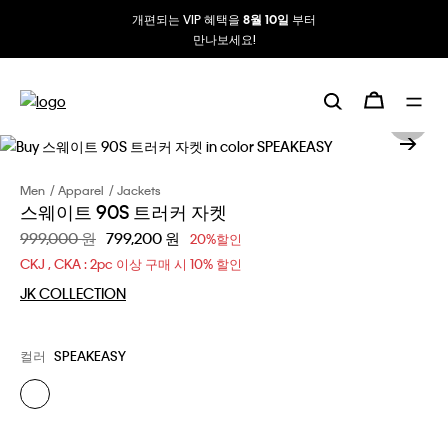
개편되는 VIP 혜택을
부터
8월 10일
만나보세요!
Men
Apparel
Jackets
스웨이트 90S 트러커 자켓
할인 전 가격
999,000 원
할인된 가격
799,200 원
20%할인
CKJ , CKA : 2pc 이상 구매 시 10% 할인
JK COLLECTION
컬러
SPEAKEASY